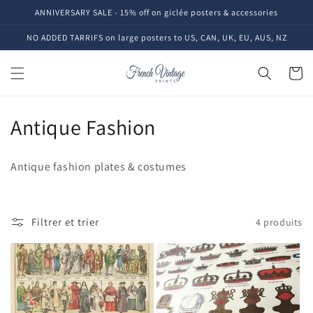
et
ANNIVERSARY SALE - 15% off on giclée posters & accessories
passer
au
NO ADDED TARRIFS on large posters to US, CAN, UK, EU, AUS, NZ
contenu
Panier
C
Antique Fashion
o
Antique fashion plates & costumes
l
l
Filtrer et trier
4 produits
e
c
t